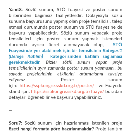
Yanıt8:
Sözlü sunum, STÖ fuayesi ve poster sunum
birbirinden bağımsız faaliyetlerdir. Dolayısıyla sözlü
sunuma başvurusunu yapmış olan proje temsilcisi, talep
etmesi durumunda poster sunum ve STÖ fuayesine de
başvuru yapabilecektir. Sözlü sunum yapacak proje
temsilcileri için poster sunum yapmak istemeleri
durumda ayrıca ücret alınmayacak olup,
STÖ
Fuayesinde yer alabilmek için bir temsilcinin
Kategori1
(Delege Katılım)
kategorisinden katılım sağlaması
gerekmektedir.
Bizler sözlü sunum yapan proje
temsilcilerinin aynı zamanda poster sunum yapmasını, bu
sayede projelerininin etkilerini artırmalarını tavsiye
ediyoruz.
Poster sunum
için:
https://sspkongre.sskd.org.tr/poster/
ve Fuayede
stand için:
https://sspkongre.sskd.org.tr/fuaye/
buradan
detayları öğrenebilir ve başvuru yapabilirsiniz.
—
Soru7:
Sözlü sunum için hazırlanması istenilen
proje
özeti
hangi formata göre hazırlanmalıdır?
Proje tanıtım