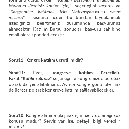
formunu doldururken
” Katılım Bursundan faydalanmak
istiyorum (ücretsiz katılım için)”
seçeneğini seçerek ve
“
Kongremize katılmak için Motivasyonunuzu yazar
mısınız?”
kısmına neden bu burstan faydalanmak
istediğinizi belirtmeniz durumunda başvurunuz
alınacaktır. Katılım Bursu sonuçları başvuru sahibine
email olarak gönderilecektir.
—
Soru11:
Kongre
katılım ücretli
midir?
Yanıt11:
Evet,
kongreye katılım ücretlidir.
Fakat
“Katılım Bursu”
seçeneği ile kongremizde ücretsiz
olarak da yer alabilirsiniz. Ayrıca kongre gönüllülerimiz
de ücretsiz olarak kongreye katılım sağlayabilecekler.
—
Soru10:
Kongre alanına ulaşmak için
servis
olanağı söz
konusu mudur? Servis var ise, detaylı bilgi verebilir
misiniz?