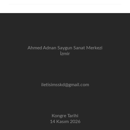
Ahmed Adnan Saygun Sanat Merkezi
İzmir
iletisimsskd@gmail.com
Kongre Tarihi
14 Kasım 2026